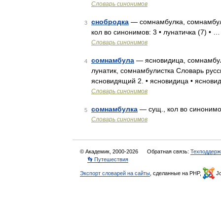
Словарь синонимов
снобродка
— сомнамбулка, сомнамбули
3
кол во синонимов: 3 • лунатичка (7) • …
Словарь синонимов
сомнамбула
— ясновидица, сомнамбул
4
лунатик, сомнамбулистка Словарь русск
ясновидящий 2. • ясновидица • яснов
Словарь синонимов
сомнамбулка
— сущ., кол во синонимов
5
Словарь синонимов
© Академик, 2000-2026
Обратная связь:
Техподдерж
👣 Путешествия
Экспорт словарей на сайты
, сделанные на PHP,
Jo