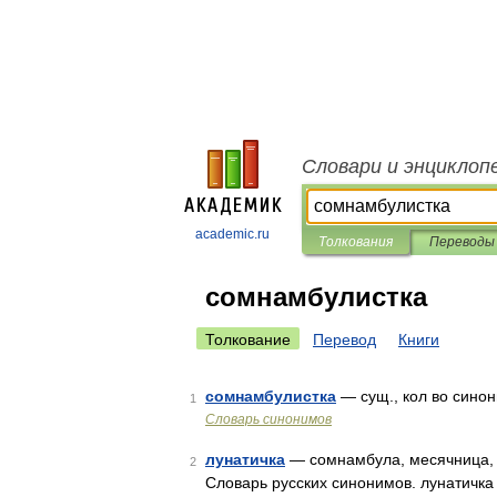
Словари и энциклоп
academic.ru
Толкования
Переводы
сомнамбулистка
Толкование
Перевод
Книги
сомнамбулистка
— сущ., кол во синони
1
Словарь синонимов
лунатичка
— сомнамбула, месячница, 
2
Словарь русских синонимов. лунатичка 