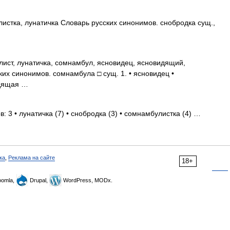
стка, лунатичка Словарь русских синонимов. снобродка сущ.,
ист, лунатичка, сомнамбул, ясновидец, ясновидящий,
их синонимов. сомнамбула □ сущ. 1. • ясновидец •
идящая …
: 3 • лунатичка (7) • снобродка (3) • сомнамбулистка (4) …
ка
,
Реклама на сайте
18+
omla,
Drupal,
WordPress, MODx.