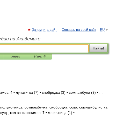
Запомнить сайт
Словарь на свой сайт
RU
едии на Академике
Найти!
Книги
Игры ⚽
мов: 4 • лунатичка (7) • снобродка (3) • сомнамбула (9) • …
полуночница, сомнамбулка, снобродка, сова, сомнамбулистка
сущ., кол во синонимов: 7 • месячница (1) • …